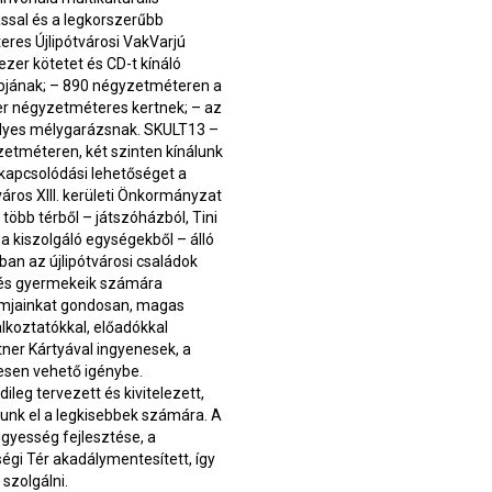
ssal és a legkorszerűbb
eres Újlipótvárosi VakVarjú
zer kötetet és CD-t kínáló
Klubjának; – 890 négyzetméteren a
r négyzetméteres kertnek; – az
elyes mélygarázsnak. SKULT13 –
méteren, két szinten kínálunk
kikapcsolódási lehetőséget a
áros XIII. kerületi Önkormányzat
bb térből – játszóházból, Tini
a kiszolgáló egységekből – álló
rban az újlipótvárosi családok
 és gyermekeik számára
amjainkat gondosan, magas
lkoztatókkal, előadókkal
rtner Kártyával ingyenesek, a
esen vehető igénybe.
leg tervezett és kivitelezett,
unk el a legkisebbek számára. A
ügyesség fejlesztése, a
gi Tér akadálymentesített, így
 szolgálni.