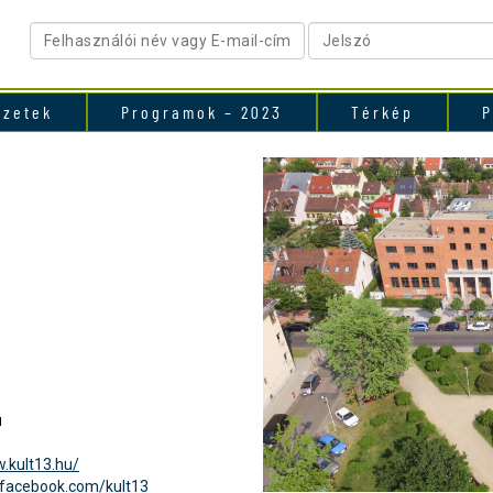
ezetek
Programok – 2023
Térkép
P
u
.kult13.hu/
.facebook.com/kult13