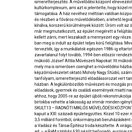
ismeretterjesztés. A művelődési központ elnevezést
kultúrkomplexum, ami azt is jelentette, hogy közel 
támogatása. A ház nevéhez méltóan valóban központi
és részben a főváros művelődésében, a lehető leg
kínálva, korszerű körülmények között. Üröm volt az
már megmutatkozott, az épület megérett a felújítás
kellett zárni, mert leszakadt a mennyezet egy része
ban meg is indult az épület teljes körű felújítása. M
tervezték, így a munkálatok egészen 1986-ig eltarto
zavartalanul folyt tovább, 1994-ben először rendez
működő József Attila Művészeti Napokat. Itt működött
mely ma is ismerősen csenghet a művelődési házba
képzőművészetet oktató Moholy Nagy Stúdió, szá
tanfolyam, ismeretterjesztő előadássorozat vert ta
házban. A legkülönbözőbb művészeti és mozgás pro
előadások, gyermek és családi események miatti nag
ahhoz, hogy 2005-re az épület újbóli rekonstrukciója
birtokba vehette a lakosság az immár minden igényt k
SKULT13 – RADNÓTI MIKLÓS MŰVELŐDÉSI KÖZPONT 
kapuit a XXI. századi épületegyüttes. Közel 10 ezer 
3,5 milliárd forintból, önkormányzati beruházásként
a Vadász és Társai Építész Iroda készítette. A virá
ad: – a RaM színház 630 nézőt befogadó, európai szí