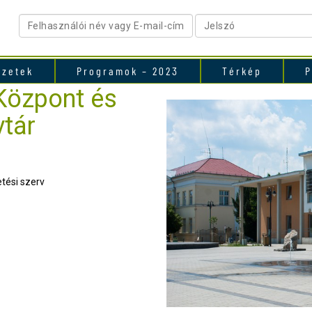
ezetek
Programok – 2023
Térkép
P
Központ és
tár
tési szerv