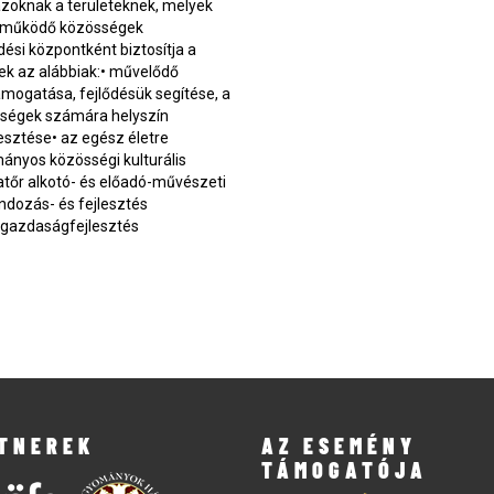
azoknak a területeknek, melyek
itt működő közösségek
si központként biztosítja a
ek az alábbiak:• művelődő
mogatása, fejlődésük segítése, a
ségek számára helyszín
lesztése• az egész életre
ományos közösségi kulturális
matőr alkotó- és előadó-művészeti
ndozás- és fejlesztés
pú gazdaságfejlesztés
TNEREK
AZ ESEMÉNY
TÁMOGATÓJA