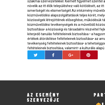
szakmai szervezetekkel. Kiemelt figyelmet szentel 
növelik az itt élők településhez való kötődését, az 
ismertségét és elismertségét.Az intézmény művelődé
közművelődési alapszolgáltatások teljes körét, mely
közösségek létrejöttének elősegítése, működésük tá
közművelődési tevékenységek és a művelődő közös
biztosítása• a közösségi és társadalmi részvétel fej
kiterjedő tanulás feltételeinek biztosítása • a hagy
értékek átörökítése feltételeinek biztosítása• az a
tevékenység feltételeinek biztosítása• a tehetséggo
feltételeinek biztosítása, valamint• a kulturális ala
AZ ESEMÉNY
PAR
SZERVEZŐJE