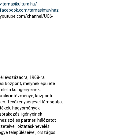
w.tamasikultura.hu/
.facebook.com/tamasimuvhaz
.youtube.com/channel/UC6-
fél évszázadra, 1968-ra
ési központ, melynek épülete
elel a kor igényeinek,
urális intézménye, központi
ében. Tevékenységével támogatja,
 értékek, hagyományok
szórakozási igényeinek
hez széles partneri hálózatot
zeteivel, oktatási-nevelési
egye településeivel, országos