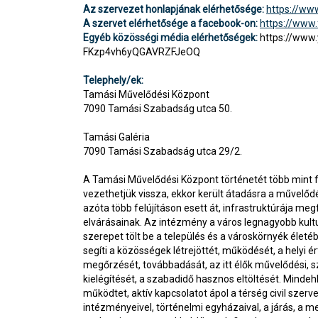
Az szervezet honlapjának elérhetősége:
https://ww
A szervet elérhetősége a facebook-on:
https://www
Egyéb közösségi média elérhetőségek:
https://www
FKzp4vh6yQGAVRZFJeOQ
Telephely/ek:
Tamási Művelődési Központ
7090 Tamási Szabadság utca 50.
Tamási Galéria
7090 Tamási Szabadság utca 29/2.
A Tamási Művelődési Központ történetét több mint 
vezethetjük vissza, ekkor került átadásra a művelőd
azóta több felújításon esett át, infrastruktúrája megf
elvárásainak. Az intézmény a város legnagyobb kult
szerepet tölt be a település és a városkörnyék élet
segíti a közösségek létrejöttét, működését, a helyi
megőrzését, továbbadását, az itt élők művelődési, 
kielégítését, a szabadidő hasznos eltöltését. Mindeh
működtet, aktív kapcsolatot ápol a térség civil szerve
intézményeivel, történelmi egyházaival, a járás, a m