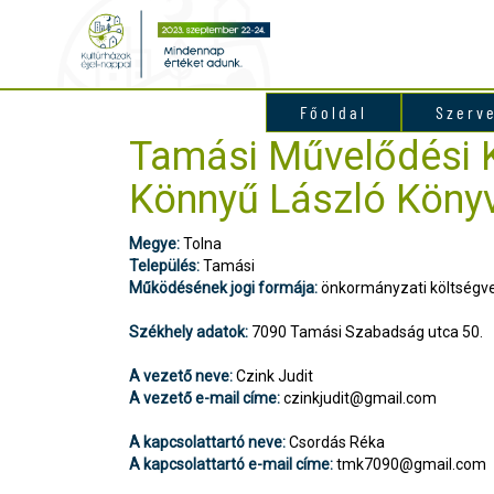
Főoldal
Szerv
Tamási Művelődési 
Könnyű László Könyv
Megye:
Tolna
Település:
Tamási
Működésének jogi formája:
önkormányzati költségve
Székhely adatok:
7090 Tamási Szabadság utca 50.
A vezető neve:
Czink Judit
A vezető e-mail címe:
czinkjudit@gmail.com
A kapcsolattartó neve:
Csordás Réka
A kapcsolattartó e-mail címe:
tmk7090@gmail.com