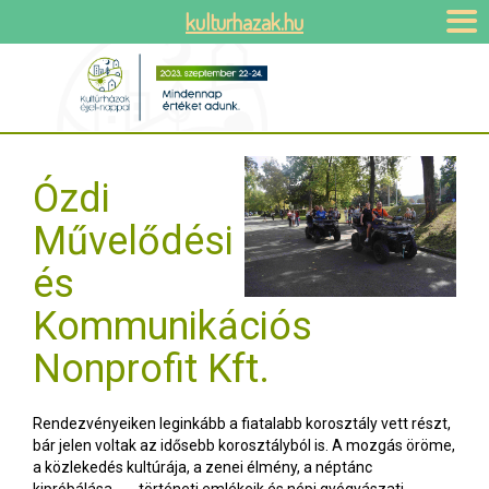
kulturhazak.hu
Ózdi
Művelődési
és
Kommunikációs
Nonprofit Kft.
Rendezvényeiken leginkább a fiatalabb korosztály vett részt,
bár jelen voltak az idősebb korosztályból is. A mozgás öröme,
a közlekedés kultúrája, a zenei élmény, a néptánc
kipróbálása, ….. történeti emlékeik és népi gyógyászati