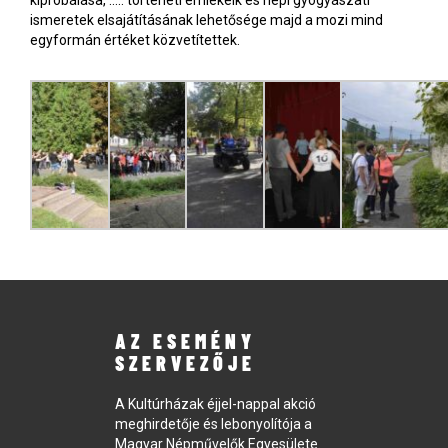
ismeretek elsajátításának lehetősége majd a mozi mind
egyformán értéket közvetítettek.
AZ ESEMÉNY
SZERVEZŐJE
A Kultúrházak éjjel-nappal akció
meghirdetője és lebonyolítója a
Magyar Népművelők Egyesülete.