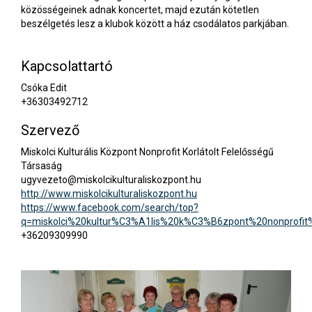
közösségeinek adnak koncertet, majd ezután kötetlen
beszélgetés lesz a klubok között a ház csodálatos parkjában.
Kapcsolattartó
Csóka Edit
+36303492712
Szervező
Miskolci Kulturális Központ Nonprofit Korlátolt Felelősségű
Társaság
ugyvezeto@miskolcikulturaliskozpont.hu
http://www.miskolcikulturaliskozpont.hu
https://www.facebook.com/search/top?
q=miskolci%20kultur%C3%A1lis%20k%C3%B6zpont%20nonprofit
+36209309990