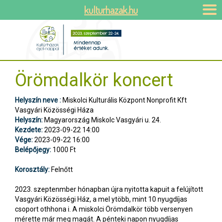
kulturhazak.hu
Örömdalkör koncert
Helyszín neve :
Miskolci Kulturális Központ Nonprofit Kft
Vasgyári Közösségi Háza
Helyszín:
Magyarország Miskolc Vasgyári u. 24.
Kezdete:
2023-09-22 14:00
Vége:
2023-09-22 16:00
Belépőjegy:
1000 Ft
Korosztály:
Felnőtt
2023. szeptenmber hónapban újra nyitotta kapuit a felújított
Vasgyári Közösségi Ház, a mel ytöbb, mint 10 nyugdíjas
csoport othhona i. A miskolci Örömdalkör több versenyen
mérette már meg magát. A pénteki napon nyugdíjas