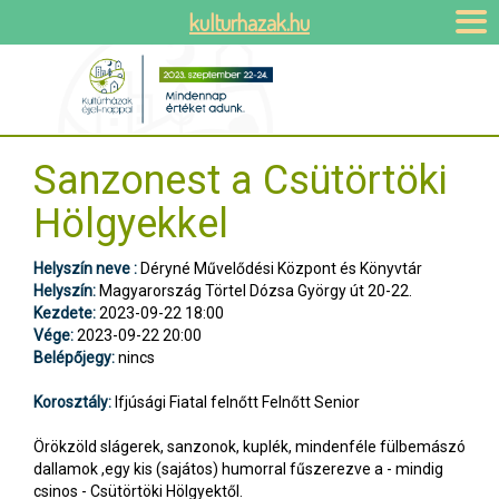
kulturhazak.hu
Sanzonest a Csütörtöki
Hölgyekkel
Helyszín neve :
Déryné Művelődési Központ és Könyvtár
Helyszín:
Magyarország Törtel Dózsa György út 20-22.
Kezdete:
2023-09-22 18:00
Vége:
2023-09-22 20:00
Belépőjegy:
nincs
Korosztály:
Ifjúsági Fiatal felnőtt Felnőtt Senior
Örökzöld slágerek, sanzonok, kuplék, mindenféle fülbemászó
dallamok ,egy kis (sajátos) humorral fűszerezve a - mindig
csinos - Csütörtöki Hölgyektől.