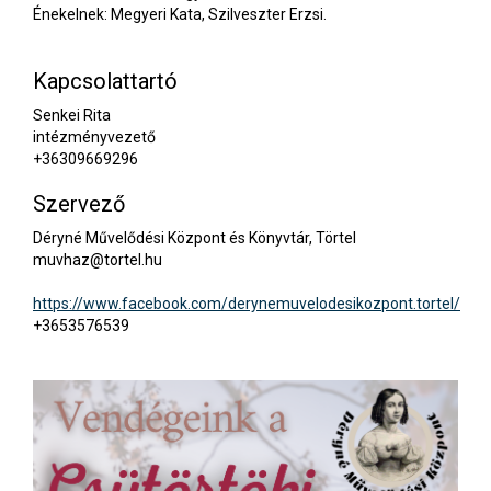
Énekelnek: Megyeri Kata, Szilveszter Erzsi.
Kapcsolattartó
Senkei Rita
intézményvezető
+36309669296
Szervező
Déryné Művelődési Központ és Könyvtár, Törtel
muvhaz@tortel.hu
https://www.facebook.com/derynemuvelodesikozpont.tortel/
+3653576539